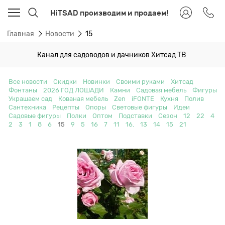
HiTSAD производим и продаем!
Главная
Новости
15
Канал для садоводов и дачников Хитсад ТВ
Все новости
Скидки
Новинки
Своими руками
Хитсад
Фонтаны
2026 ГОД ЛОШАДИ
Камни
Садовая мебель
Фигуры
Украшаем сад
Кованая мебель
Zen
iFONTE
Кухня
Полив
Сантехника
Рецепты
Опоры
Световые фигуры
Идеи
Садовые фигуры
Полки
Оптом
Подставки
Сезон
12
22
4
2
3
1
8
6
15
9
5
16
7
11
16.
13
14
15
21